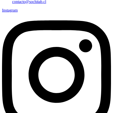
contacto@sochitab.cl
Instagram