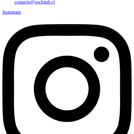
contacto@sochitab.cl
Instagram