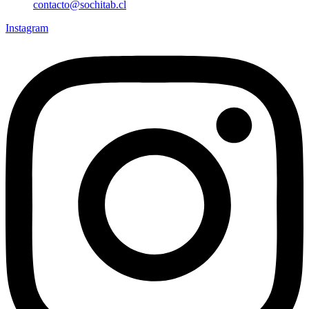
contacto@sochitab.cl
Instagram