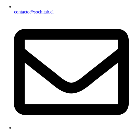
contacto@sochitab.cl