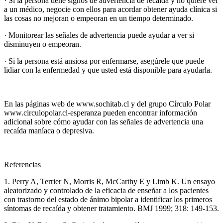
· Si la persona tiene signos de advertencia de recaída y no quiere ver
a un médico, negocie con ellos para acordar obtener ayuda clínica si
las cosas no mejoran o empeoran en un tiempo determinado.
· Monitorear las señales de advertencia puede ayudar a ver si
disminuyen o empeoran.
· Si la persona está ansiosa por enfermarse, asegúrele que puede
lidiar con la enfermedad y que usted está disponible para ayudarla.
En las páginas web de www.sochitab.cl y del grupo Círculo Polar
www.circulopolar.cl-esperanza pueden encontrar información
adicional sobre cómo ayudar con las señales de advertencia una
recaída maníaca o depresiva.
Referencias
1. Perry A, Terrier N, Morris R, McCarthy E y Limb K. Un ensayo
aleatorizado y controlado de la eficacia de enseñar a los pacientes
con trastorno del estado de ánimo bipolar a identificar los primeros
síntomas de recaída y obtener tratamiento. BMJ 1999; 318: 149-153.