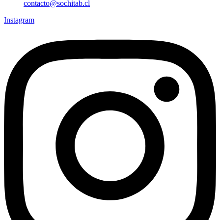
contacto@sochitab.cl
Instagram