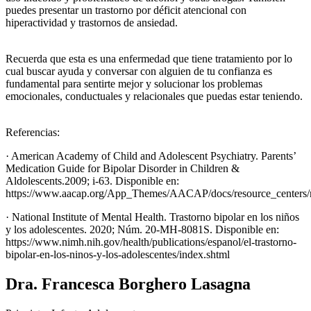
puedes presentar un trastorno por déficit atencional con
hiperactividad y trastornos de ansiedad.
Recuerda que esta es una enfermedad que tiene tratamiento por lo
cual buscar ayuda y conversar con alguien de tu confianza es
fundamental para sentirte mejor y solucionar los problemas
emocionales, conductuales y relacionales que puedas estar teniendo.
Referencias:
· American Academy of Child and Adolescent Psychiatry. Parents’
Medication Guide for Bipolar Disorder in Children &
Aldolescents.2009; i-63. Disponible en:
https://www.aacap.org/App_Themes/AACAP/docs/resource_centers/r
· National Institute of Mental Health. Trastorno bipolar en los niños
y los adolescentes. 2020; Núm. 20-MH-8081S. Disponible en:
https://www.nimh.nih.gov/health/publications/espanol/el-trastorno-
bipolar-en-los-ninos-y-los-adolescentes/index.shtml
Dra. Francesca Borghero Lasagna