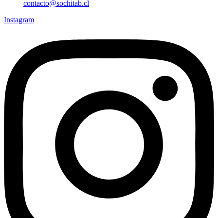
contacto@sochitab.cl
Instagram